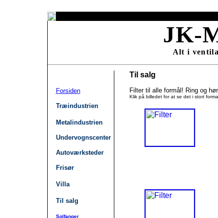
JK-M
Alt i ventil
Til salg
Filter til alle formål! Ring og hø
Forsiden
Klik på billedet for at se det i stort forma
Træindustrien
Metalindustrien
Undervognscenter
Autoværksteder
Frisør
Villa
Til salg
Solfanger