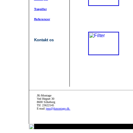
Træpiller
Referencer
Kontakt os
JK-Montage
Ved Hegnet 30
86
00
Silkeborg
Tlf: 23622145
E-mail
jens@jkmontage.dk